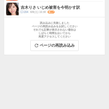
メ
ン
吉木りさ いじめ被害を今明かす訳
ト
コ
204
8/8(土) 16:38
関心
数
メ
お
ン
す
読み込みに失敗しました
ト
す
ページの再読み込みをお試しください
数
それでも記事が表示されない場合は
め
しばらく時間をおいてから
記
再度アクセスしてください
事
ページの再読み込み