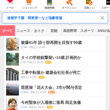
JAPAN
天
温
気
ダ
の
気
ー
メ
シ
路
オ
宝
ス
主
ー
ョ
線
ー
箱
ポ
メール
ショッピング
路線情報
オークション
宝箱くじ
スポー
な
ル
ッ
情
ク
く
ー
サ
ピ
報
シ
じ
ツ
ー
コ
ン
ョ
ナ
ビ
速報甲子園 関東第一など強豪登場
グ
ン
ビ
ン
ス
テ
ン
ツ
すべて
ニュース
おトク
芸能
高校野球
スポーツ
SNSの
一
ト
覧
ピ
被爆81年 語り部再開を目指す99歳
ッ
コ
44
8/8(土) 14:48
ク
メ
ス
ン
タイの学校銃撃疑い14歳 計画的か
ト
コ
8
8/8(土) 16:25
NEW
数
メ
ン
工事中転落か 建築会社社長が死亡
ト
8/8(土) 17:04
NEW
数
琵琶湖「花火大会」3市が関与否定
コ
954
8/8(土) 14:08
関心
メ
ン
今村聖奈が入場後に落馬 両足負傷
ト
コ
30
8/8(土) 16:51
NEW
数