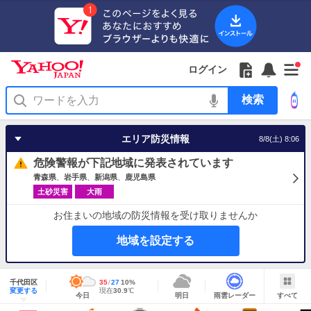
Yahoo!
Yahoo!
フ
フ
Yahoo!
お
サ
Yahoo!
新
JAPAN
ログイン
JAPAN
ォ
ォ
JAPAN
知
イ
JAPAN
着
ア
ロ
ロ
か
ら
ド
ID
Yahoo!
着
プ
ー
ー
ら
せ
メ
で
検
せ
リ
を
の
一
ニ
ロ
索
替
を
開
お
覧
ュ
グ
え
使
く
知
を
ー
イ
テ
う
エリア防災情報
8/8(土) 8:06
ら
開
を
ン
ー
せ
く
開
マ
危険警報が下記地域に発表されています
く
あ
り
青森県
岩手県
新潟県
鹿児島県
土砂災害
大雨
お住まいの地域の防災情報を受け取りませんか
地域を設定する
地
域
千代田区
最
35
最
降
27
10
%
情
明
雨
す
今
変更する
高
低
水
現
現在
30.9
℃
報
今日
明日
雨雲レーダー
すべて
日
雲
べ
日
気
気
確
在
の
レ
て
の
温
温
率
気
Yahoo!
天
ー